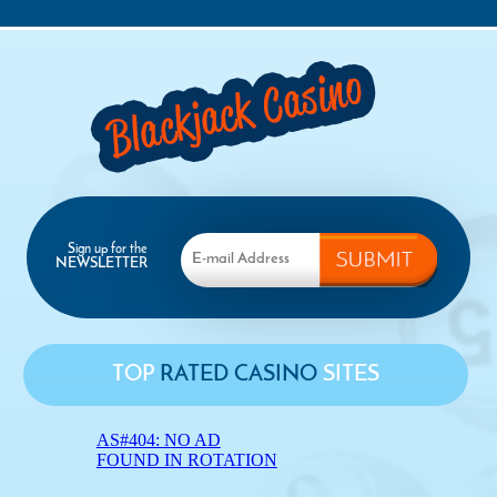
Sign up for the
NEWSLETTER
TOP
RATED CASINO
SITES
AS#404: NO AD
FOUND IN ROTATION